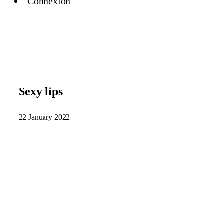
Connexion
Sexy lips
22 January 2022