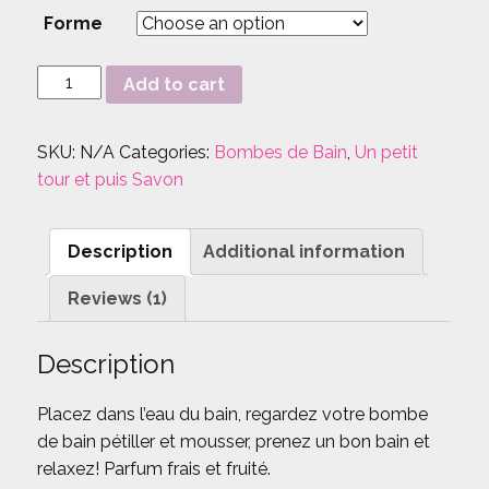
Forme
Bombe
Add to cart
de
bain
SKU:
N/A
Categories:
Bombes de Bain
,
Un petit
monoï
tour et puis Savon
quantity
Description
Additional information
Reviews (1)
Description
Placez dans l’eau du bain, regardez votre bombe
de bain pétiller et mousser, prenez un bon bain et
relaxez! Parfum frais et fruité.