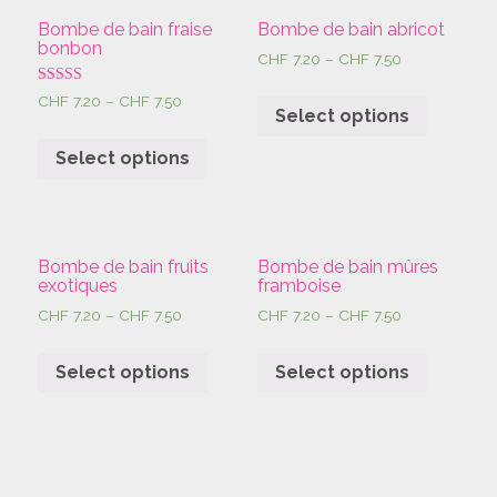
Bombe de bain fraise
Bombe de bain abricot
bonbon
CHF
7.20
–
CHF
7.50
Rated
CHF
7.20
–
CHF
7.50
4.00
Select options
out of 5
Select options
Bombe de bain fruits
Bombe de bain mûres
exotiques
framboise
CHF
7.20
–
CHF
7.50
CHF
7.20
–
CHF
7.50
Select options
Select options