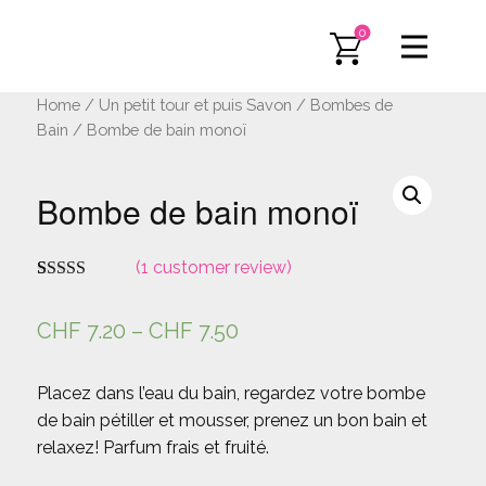
0
Home
/
Un petit tour et puis Savon
/
Bombes de
Bain
/ Bombe de bain monoï
Bombe de bain monoï
(
1
customer review)
Rated
1
4.00
out of 5
CHF
7.20
–
CHF
7.50
based on
customer
rating
Placez dans l’eau du bain, regardez votre bombe
de bain pétiller et mousser, prenez un bon bain et
relaxez! Parfum frais et fruité.