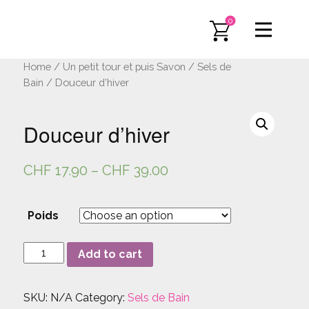
0
Home
/
Un petit tour et puis Savon
/
Sels de
Bain
/ Douceur d’hiver
Douceur d’hiver
CHF
17.90
–
CHF
39.00
Poids
Douceur
Add to cart
d'hiver
quantity
SKU:
N/A
Category:
Sels de Bain