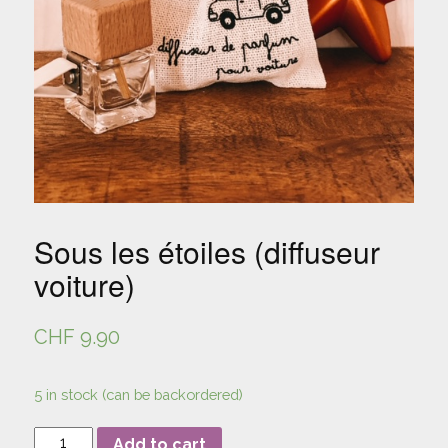
Sous les étoiles (diffuseur
voiture)
CHF
9.90
5 in stock (can be backordered)
Sous
Add to cart